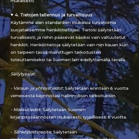
mukaisesti.
4. Tietojen tallennus ja turvallisuus
Käytämme alan standardien mukaisia turvatoimia
suojataksemme henkilötietojasi. Tietosi säilytetään
turvallisesti, ja niihin pääsevät käsiksi vain valtuutetut
henkilöt. Henkilötietoja säilytetään vain niin kauan kuin
on tarpeen tässä mainittujen tarkoitusten
toteuttamiseksi tai Suomen lain edellyttämällä tavalla.
Säilytysajat:
- Varaus- ja yhteystiedot:
Säilytetään enintään 6 vuotta
viimeisestä käynnistäsi hallinnollisiin tarkoituksiin.
- Maksutiedot:
Säilytetään Suomen
kirjanpitosäännösten mukaisesti, tyypillisesti 6 vuotta.
-
Sähköpostiosoite
: Säilytetään