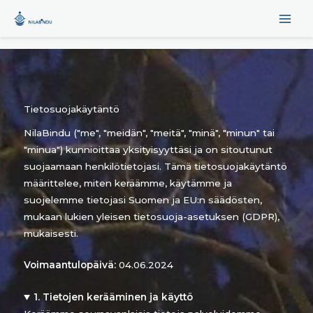
Nilabindu
Siirry
sisältöön
Tietosuojakäytäntö
NilaBindu ("me", "meidän", "meitä", "minä", "minun" tai
"minua") kunnioittaa yksityisyyttäsi ja on sitoutunut
suojaamaan henkilötietojasi. Tämä tietosuojakäytäntö
määrittelee, miten keräämme, käytämme ja
suojelemme tietojasi Suomen ja EU:n säädösten,
mukaan lukien yleisen tietosuoja-asetuksen (GDPR),
mukaisesti.
Voimaantulopäivä:
04.06.2024
1. Tietojen kerääminen ja käyttö