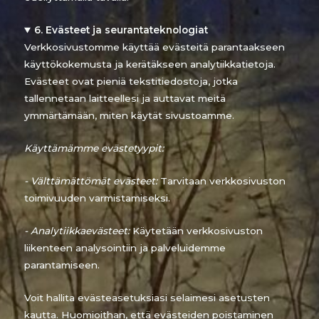
6. Evästeet ja seurantateknologiat
Verkkosivustomme käyttää evästeitä parantaakseen
käyttökokemusta ja kerätäkseen analytiikkatietoja.
Evästeet ovat pieniä tekstitiedostoja, jotka
tallennetaan laitteellesi ja auttavat meitä
ymmärtämään, miten käytät sivustoamme.
Käyttämämme evästetyypit:
- Välttämättömät evästeet:
Tarvitaan verkkosivuston
toimivuuden varmistamiseksi.
- Analytiikkaevästeet:
Käytetään verkkosivuston
liikenteen analysointiin ja palveluidemme
parantamiseen.
Voit hallita evästeasetuksiasi selaimesi asetusten
kautta. Huomioithan, että evästeiden poistaminen