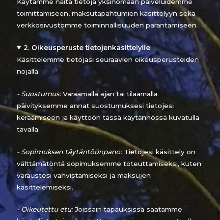
Käytämme näitä tietoja yksinomaan palveluidemme
toimittamiseen, maksutapahtumien käsittelyyn sekä
verkkosivustomme toiminnallisuuden parantamiseen.
2. Oikeusperuste tietojenkäsittelylle
Käsittelemme tietojasi seuraavien oikeusperusteiden
nojalla:
- Suostumus:
Varaamalla ajan tai tilaamalla
päivityksemme annat suostumuksesi tietojesi
keräämiseen ja käyttöön tässä käytännössä kuvatulla
tavalla.
- Sopimuksen täytäntöönpano:
Tietojesi käsittely on
välttämätöntä sopimuksemme toteuttamiseksi, kuten
varaustesi vahvistamiseksi ja maksujen
käsittelemiseksi.
- Oikeutettu etu:
Joissain tapauksissa saatamme