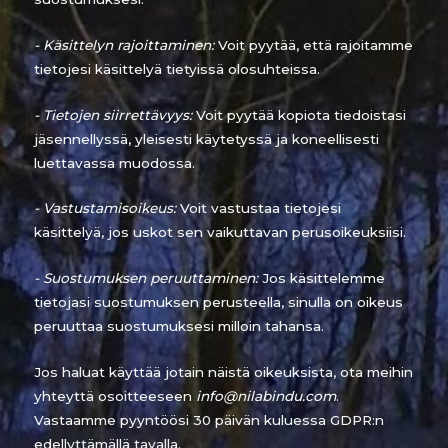
- Käsittelyn rajoittaminen:
Voit pyytää, että rajoitamme
tietojesi käsittelyä tietyissä olosuhteissa.
- Tietojen siirrettävyys:
Voit pyytää kopiota tiedoistasi
jäsennellyssä, yleisesti käytetyssä ja koneellisesti
luettavassa muodossa.
- Vastustamisoikeus:
Voit vastustaa tietojesi
käsittelyä, jos uskot sen vaikuttavan perusoikeuksiisi.
- Suostumuksen peruuttaminen:
Jos käsittelemme
tietojasi suostumuksen perusteella, sinulla on oikeus
peruuttaa suostumuksesi milloin tahansa.
Jos haluat käyttää jotain näistä oikeuksista, ota meihin
yhteyttä osoitteeseen
info@nilabindu.com
.
Vastaamme pyyntöösi 30 päivän kuluessa GDPR:n
edellyttämällä tavalla.