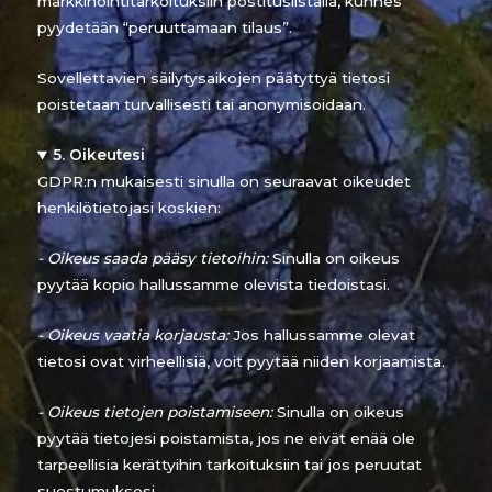
markkinointitarkoituksiin postituslistalla, kunnes
pyydetään “peruuttamaan tilaus”.
Sovellettavien säilytysaikojen päätyttyä tietosi
poistetaan turvallisesti tai anonymisoidaan.
5. Oikeutesi
GDPR:n mukaisesti sinulla on seuraavat oikeudet
henkilötietojasi koskien:
- Oikeus saada pääsy tietoihin:
Sinulla on oikeus
pyytää kopio hallussamme olevista tiedoistasi.
- Oikeus vaatia korjausta:
Jos hallussamme olevat
tietosi ovat virheellisiä, voit pyytää niiden korjaamista.
- Oikeus tietojen poistamiseen:
Sinulla on oikeus
pyytää tietojesi poistamista, jos ne eivät enää ole
tarpeellisia kerättyihin tarkoituksiin tai jos peruutat
suostumuksesi.