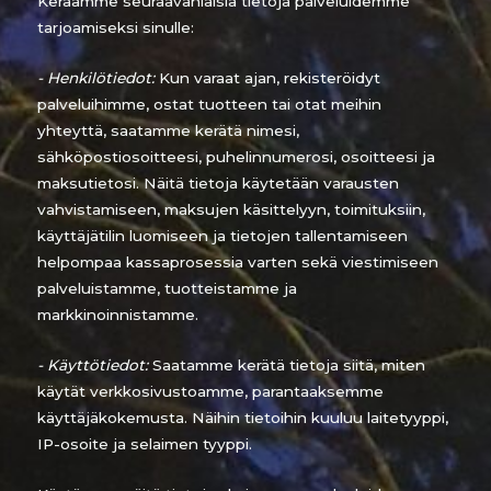
Keräämme seuraavanlaisia tietoja palveluidemme
tarjoamiseksi sinulle:
- Henkilötiedot:
Kun varaat ajan, rekisteröidyt
palveluihimme, ostat tuotteen tai otat meihin
yhteyttä, saatamme kerätä nimesi,
sähköpostiosoitteesi, puhelinnumerosi, osoitteesi ja
maksutietosi. Näitä tietoja käytetään varausten
vahvistamiseen, maksujen käsittelyyn, toimituksiin,
käyttäjätilin luomiseen ja tietojen tallentamiseen
helpompaa kassaprosessia varten sekä viestimiseen
palveluistamme, tuotteistamme ja
markkinoinnistamme.
- Käyttötiedot:
Saatamme kerätä tietoja siitä, miten
käytät verkkosivustoamme, parantaaksemme
käyttäjäkokemusta. Näihin tietoihin kuuluu laitetyyppi,
IP-osoite ja selaimen tyyppi.