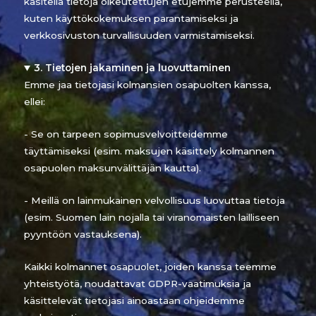
käsitellä tietoja oikeutettujen etujemme perusteella,
kuten käyttökokemuksen parantamiseksi ja
verkkosivuston turvallisuuden varmistamiseksi.
3. Tietojen jakaminen ja luovuttaminen
Emme jaa tietojasi kolmansien osapuolten kanssa,
ellei:
- Se on tarpeen sopimusvelvoitteidemme
täyttämiseksi (esim. maksujen käsittely kolmannen
osapuolen maksunvälittäjän kautta).
- Meillä on lainmukainen velvollisuus luovuttaa tietoja
(esim. Suomen lain nojalla tai viranomaisten lailliseen
pyyntöön vastauksena).
Kaikki kolmannet osapuolet, joiden kanssa teemme
yhteistyötä, noudattavat GDPR-vaatimuksia ja
käsittelevät tietojasi ainoastaan ohjeidemme